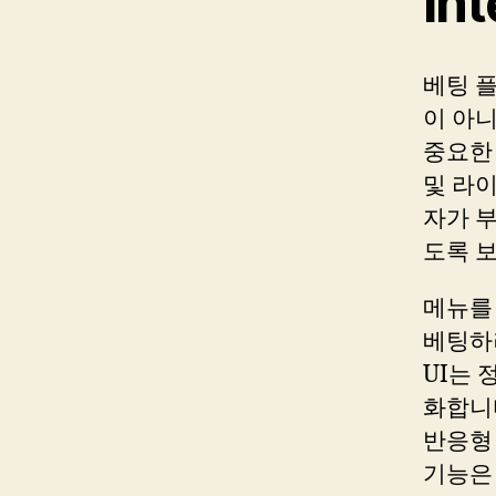
In
베팅 플
이 아
중요한 
및 라
자가 부
도록 
메뉴를
베팅하
UI는
화합니다
반응형
기능은