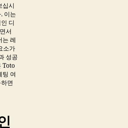
보십시
. 이는
인 디
하면서
서는 레
 요소가
과 성공
Toto
베팅 여
구하면
라인