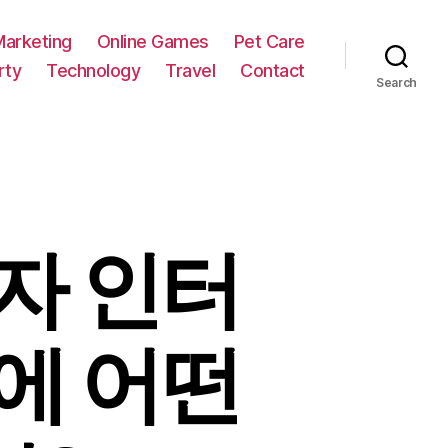
Marketing
Online Games
Pet Care
rty
Technology
Travel
Contact
Search
자 인터
에 어떤