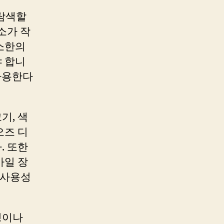
 탐색할
소가 작
소한의
 합니
 사용한다
기, 색
오즈 디
. 또한
바일 장
 사용성
팅이나