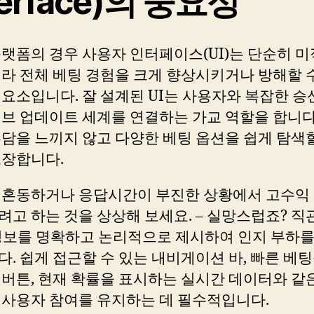
terface)의 중요성
랫폼의 경우 사용자 인터페이스(UI)는 단순히 미
니라 전체 베팅 경험을 크게 향상시키거나 방해할 
요소입니다. 잘 설계된 UI는 사용자와 복잡한 승산
이브 업데이트 세계를 연결하는 가교 역할을 합니다
담을 느끼지 않고 다양한 베팅 옵션을 쉽게 탐색할
보장합니다.
 혼동하거나 응답시간이 부진한 상황에서 고수익
려고 하는 것을 상상해 보세요. – 실망스럽죠? 
 정보를 명확하고 논리적으로 제시하여 인지 부하를
. 쉽게 접근할 수 있는 내비게이션 바, 빠른 베
 버튼, 현재 확률을 표시하는 실시간 데이터와 같
 사용자 참여를 유지하는 데 필수적입니다.