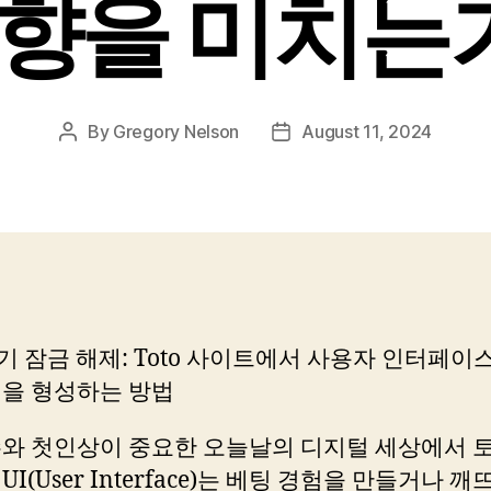
향을 미치는
By
Gregory Nelson
August 11, 2024
Post
Post
author
date
내기 잠금 해제: Toto 사이트에서 사용자 인터페이
경을 형성하는 방법
수와 첫인상이 중요한 오늘날의 디지털 세상에서 토
UI(User Interface)는 베팅 경험을 만들거나 깨