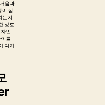
즐거움과
쟁이 심
미치는지
한 상호
디자인
차이를
이 디지
모
er