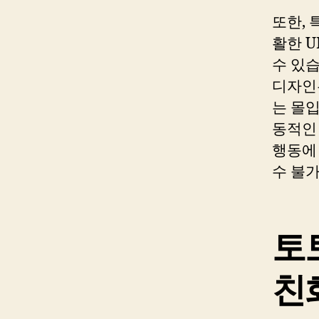
또한,
활한 U
수 있
디자인
는 몰
동적인
행동에
수 불
토
친