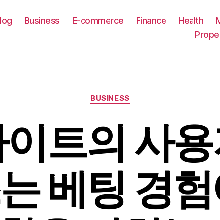
log
Business
E-commerce
Finance
Health
Prope
Categories
BUSINESS
사이트의 사용
는 베팅 경험