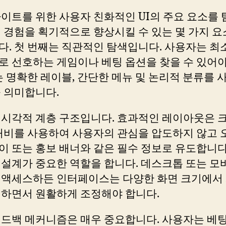
사이트를 위한 사용자 친화적인 UI의 주요 요소를
 경험을 획기적으로 향상시킬 수 있는 몇 가지 요
다. 첫 번째는 직관적인 탐색입니다. 사용자는 최
로 선호하는 게임이나 베팅 옵션을 찾을 수 있어야
는 명확한 레이블, 간단한 메뉴 및 논리적 분류를
을 의미합니다.
 시각적 계층 구조입니다. 효과적인 레이아웃은 크
 대비를 사용하여 사용자의 관심을 압도하지 않고 
이 또는 홍보 배너와 같은 필수 정보로 유도합니다
 설계가 중요한 역할을 합니다. 데스크톱 또는 모
 액세스하든 인터페이스는 다양한 화면 크기에서
지하면서 원활하게 조정해야 합니다.
피드백 메커니즘은 매우 중요합니다. 사용자는 베