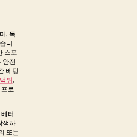
, 독
있습니
한 스포
 안전
간 베팅
 먹튀
,
 프로
 베터
탐색하
리 또는