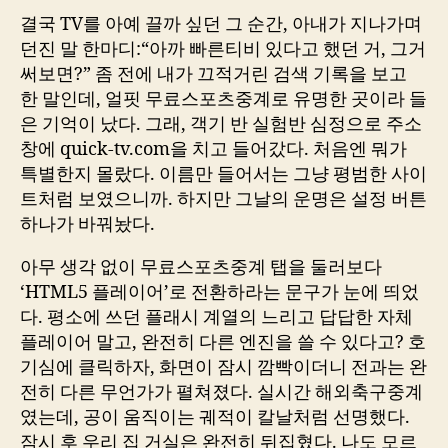
결국 TV를 아예 끌까 싶던 그 순간, 아내가 지나가며
던진 말 한마디:“아까 빠른티비 있다고 했던 거, 그거
써보면?” 좀 전에 내가 끄적거린 검색 기록을 보고
한 말인데, 얼핏 무료스포츠중계로 유명한 곳이라 들
은 기억이 났다. 그래, 객기 반 실험반 심정으로 주소
창에 quick-tv.com을 치고 들어갔다. 처음엔 뭐가
특별한지 몰랐다. 이름만 들어서는 그냥 평범한 사이
트처럼 보였으니까. 하지만 그날의 운명은 설정 버튼
하나가 바꿔놨다.
아무 생각 없이 무료스포츠중계 탭을 둘러보다
‘HTML5 플레이어’로 전환하라는 문구가 눈에 띄었
다. 평소에 쓰던 플래시 계열의 느리고 답답한 자체
플레이어 말고, 완전히 다른 엔진을 쓸 수 있다고? 호
기심에 클릭하자, 화면이 잠시 깜빡이더니 전과는 완
전히 다른 무언가가 펼쳐졌다. 실시간 해외축구중계
였는데, 공이 움직이는 궤적이 칼날처럼 선명했다.
잠시 후 우리 집 거실은 완전히 뒤집혔다. 나도 모르