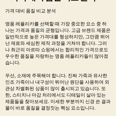
가격 대비 품질 비교 분석
명품 레플리카를 선택할 때 가장 중요한 요소 중 하
나는 가격과 품질의 균형입니다. 고급 브랜드 제품은
일반적으로 높은 가격대를 형성하지만, 그만큼 뛰어
난 재료와 세심한 제작 과정을 거쳐야 합니다. 그러
나 최근의 아르따 쇼핑에서는 합리적인 가격으로도
우수한 품질을 자랑하는 명품 레플리카들이 많아졌
습니다.
우선, 소재에 주목해야 합니다. 진짜 가죽과 유사한
인조 가죽이나 내구성이 뛰어난 원단을 사용하여 외
관상 차별화된 상품이 많이 출시되고 있습니다. 또
한, 스티치나 마감 처리에서도 디테일이 살아 있는
제품들을 찾아보세요. 미세한 부분까지 신경 쓴 결과
물이 바로 품질을 결정짓는 핵심 요소입니다.