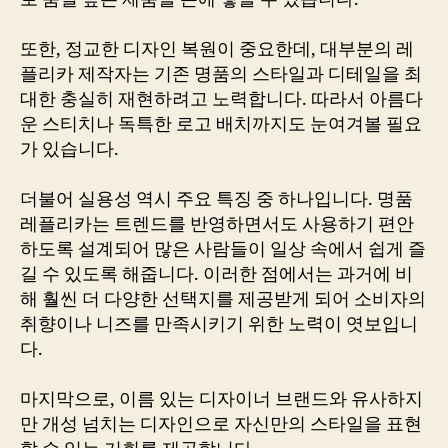
또한, 정교한 디자인 복원이 중요한데, 대부분의 레
플리카 제작자는 기존 명품의 스타일과 디테일을 최
대한 충실히 재현하려고 노력합니다. 따라서 아름다
운 스티치나 독특한 로고 배치까지도 눈여겨볼 필요
가 있습니다.
더불어 실용성 역시 주요 특징 중 하나입니다. 명품
레플리카는 트렌드를 반영하면서도 사용하기 편안
하도록 설계되어 많은 사람들이 일상 속에서 쉽게 즐
길 수 있도록 해줍니다. 이러한 점에서는 과거에 비
해 훨씬 더 다양한 선택지를 제공받게 되어 소비자의
취향이나 니즈를 만족시키기 위한 노력이 엿보입니
다.
마지막으로, 이름 있는 디자이너 브랜드와 유사하지
만 개성 넘치는 디자인으로 자신만의 스타일을 표현