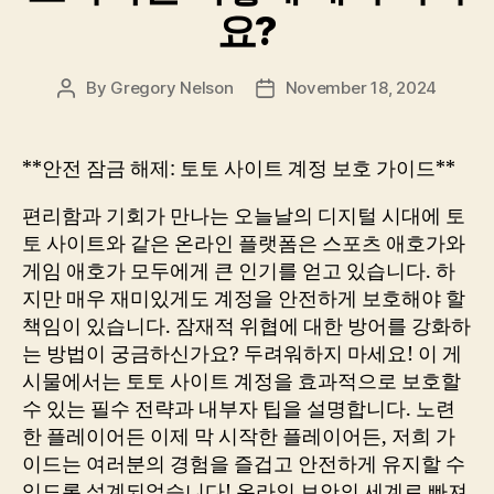
요?
By
Gregory Nelson
November 18, 2024
Post
Post
author
date
**안전 잠금 해제: 토토 사이트 계정 보호 가이드**
편리함과 기회가 만나는 오늘날의 디지털 시대에 토
토 사이트와 같은 온라인 플랫폼은 스포츠 애호가와
게임 애호가 모두에게 큰 인기를 얻고 있습니다. 하
지만 매우 재미있게도 계정을 안전하게 보호해야 할
책임이 있습니다. 잠재적 위협에 대한 방어를 강화하
는 방법이 궁금하신가요? 두려워하지 마세요! 이 게
시물에서는 토토 사이트 계정을 효과적으로 보호할
수 있는 필수 전략과 내부자 팁을 설명합니다. 노련
한 플레이어든 이제 막 시작한 플레이어든, 저희 가
이드는 여러분의 경험을 즐겁고 안전하게 유지할 수
있도록 설계되었습니다! 온라인 보안의 세계로 빠져