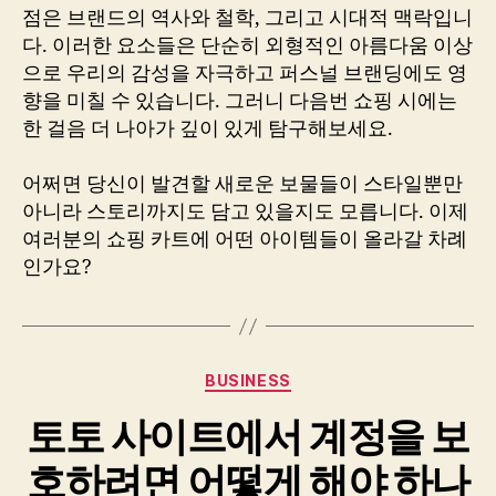
점은 브랜드의 역사와 철학, 그리고 시대적 맥락입니
다. 이러한 요소들은 단순히 외형적인 아름다움 이상
으로 우리의 감성을 자극하고 퍼스널 브랜딩에도 영
향을 미칠 수 있습니다. 그러니 다음번 쇼핑 시에는
한 걸음 더 나아가 깊이 있게 탐구해보세요.
어쩌면 당신이 발견할 새로운 보물들이 스타일뿐만
아니라 스토리까지도 담고 있을지도 모릅니다. 이제
여러분의 쇼핑 카트에 어떤 아이템들이 올라갈 차례
인가요?
Categories
BUSINESS
토토 사이트에서 계정을 보
호하려면 어떻게 해야 하나