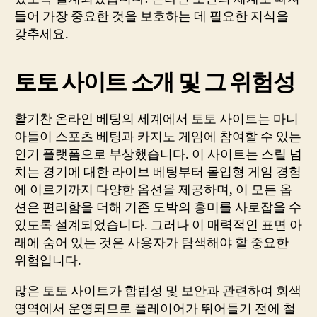
들어 가장 중요한 것을 보호하는 데 필요한 지식을
갖추세요.
토토 사이트 소개 및 그 위험성
활기찬 온라인 베팅의 세계에서 토토 사이트는 마니
아들이 스포츠 베팅과 카지노 게임에 참여할 수 있는
인기 플랫폼으로 부상했습니다. 이 사이트는 스릴 넘
치는 경기에 대한 라이브 베팅부터 몰입형 게임 경험
에 이르기까지 다양한 옵션을 제공하며, 이 모든 옵
션은 편리함을 더해 기존 도박의 흥미를 사로잡을 수
있도록 설계되었습니다. 그러나 이 매력적인 표면 아
래에 숨어 있는 것은 사용자가 탐색해야 할 중요한
위험입니다.
많은 토토 사이트가 합법성 및 보안과 관련하여 회색
영역에서 운영되므로 플레이어가 뛰어들기 전에 철