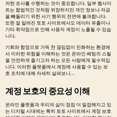
저한 조사를 수행하는 것이 중요합니다. 일부 웹사이
트는 합법적인 것처럼 위장하지만 개인 정보나 자금
을 빼돌리기 위한 사기 행위의 전면에 불과합니다.
또한 잘 알려진 토토 사이트에서도 데이터 유출이나
기타 취약점으로 인해 사용자 계정이 노출될 수 있습
니다.
기회와 함정으로 가득 찬 끊임없이 진화하는 환경에
서 이러한 위험을 이해하는 것은 온라인 베팅의 스릴
을 안전하게 즐기고자 하는 모든 사람에게 필수적입
니다. 이러한 플랫폼에서 계정에 사용할 수 있는 보
호 조치에 대해 자세히 살펴보니…
계정 보호의 중요성 이해
온라인 플랫폼과 우리의 삶이 점점 더 밀접해지고 있
는 디지털 시대에는 특히 토토 사이트에서 계정 보호