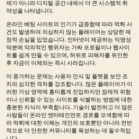
제가 아니라 디지털 공간 내에서 더 큰 시스템적 취
약성을 나타냅니다.
온라인 베팅 사이트의 인기가 급증함에 따라 먹튀 사
건도 발생하여 의심하지 않는 플레이어는 상당한 재
정적 손실을 입었습니다. 인터넷이 제공하는 익명성
덕분에 악의적인 행위자는 가짜 프로필이나 웹사이
트를 쉽게 만들 수 있으며, 허위로 피해자를 유인한
후 자금이 이체되는 즉시 사라집니다.
이 증가하는 문제는 사용자 인식 및 플랫폼 보안 조
치의 심각한 격차를 강조합니다. 많은 플레이어가 이
러한 가상 영역에 흥미롭게 진입하지만 잠재적 위험
이나 신뢰할 수 있는 사이트를 식별하는 방법에 대한
충분한 지식이 부족합니다. 기술이 발전하고 더 많은
사람들이 온라인 엔터테인먼트 경로를 모색함에 따
라 먹튀에 대한 이해는 개인의 보호뿐만 아니라 전반
적으로 더 안전한 커뮤니티를 육성하는 데 필수적입
니다.