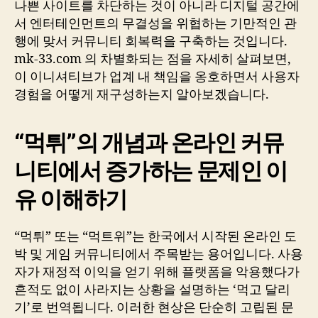
나쁜 사이트를 차단하는 것이 아니라 디지털 공간에
서 엔터테인먼트의 무결성을 위협하는 기만적인 관
행에 맞서 커뮤니티 회복력을 구축하는 것입니다.
mk-33.com 의 차별화되는 점을 자세히 살펴보면,
이 이니셔티브가 업계 내 책임을 옹호하면서 사용자
경험을 어떻게 재구성하는지 알아보겠습니다.
“먹튀”의 개념과 온라인 커뮤
니티에서 증가하는 문제인 이
유 이해하기
“먹튀” 또는 “먹트위”는 한국에서 시작된 온라인 도
박 및 게임 커뮤니티에서 주목받는 용어입니다. 사용
자가 재정적 이익을 얻기 위해 플랫폼을 악용했다가
흔적도 없이 사라지는 상황을 설명하는 ‘먹고 달리
기’로 번역됩니다. 이러한 현상은 단순히 고립된 문