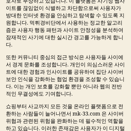
호자로 부상하고 있습니다. 이 플랫폼은 사기성 웹사
이트를 끊임없이 식별하고 차단함으로써 사용자가
방대한 인터넷 환경을 안심하고 탐색할 수 있도록 지
원합니다. 먹튀경비단에서 사용하는 정교한 알고리
즘은 사용자 행동 패턴과 사이트 안정성을 분석하여
잠재적인 사기에 대한 실시간 경고를 가능하게 합니
다.
또한 커뮤니티 중심의 접근 방식은 사용자들 사이에
서 경계 문화를 조성합니다. 개인이 의심스러운 사이
트에 대한 경험과 인사이트를 공유하여 집단 사이버
보안 인식을 강화하는 협업 환경을 조성할 수 있습니
다. 이는 개인 보호를 강화할 뿐만 아니라 웹의 전반
적인 무결성에도 기여합니다.
쇼핑부터 사교까지 모든 것을 온라인 플랫폼으로 전
환하는 사람들이 늘어나면서 mk-33.com 은 사이버
위협과 관련된 위험을 완화하는 데 필수적인 역할을
하고 있습니다. 이러한 존재감은 사용자가 이 디지털