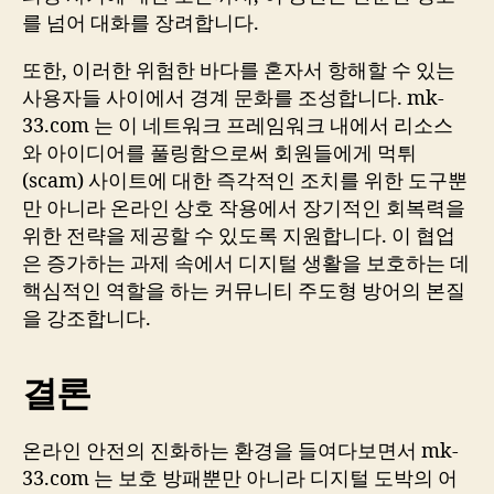
를 넘어 대화를 장려합니다.
또한, 이러한 위험한 바다를 혼자서 항해할 수 있는
사용자들 사이에서 경계 문화를 조성합니다. mk-
33.com 는 이 네트워크 프레임워크 내에서 리소스
와 아이디어를 풀링함으로써 회원들에게 먹튀
(scam) 사이트에 대한 즉각적인 조치를 위한 도구뿐
만 아니라 온라인 상호 작용에서 장기적인 회복력을
위한 전략을 제공할 수 있도록 지원합니다. 이 협업
은 증가하는 과제 속에서 디지털 생활을 보호하는 데
핵심적인 역할을 하는 커뮤니티 주도형 방어의 본질
을 강조합니다.
결론
온라인 안전의 진화하는 환경을 들여다보면서 mk-
33.com 는 보호 방패뿐만 아니라 디지털 도박의 어